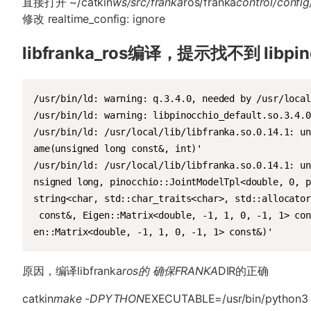
直接打开 ~/catkin
ws/src/franka
ros/franka
control/config
修改 realtime_config: ignore
libfranka_ros编译，提示找不到 libpinoc
/usr/bin/ld: warning: q.3.4.0, needed by /usr/local
/usr/bin/ld: warning: libpinocchio_default.so.3.4.0
/usr/bin/ld: /usr/local/lib/libfranka.so.0.14.1: un
ame(unsigned long const&, int)'

/usr/bin/ld: /usr/local/lib/libfranka.so.0.14.1: un
nsigned long, pinocchio::JointModelTpl<double, 0, p
string<char, std::char_traits<char>, std::allocator
 const&, Eigen::Matrix<double, -1, 1, 0, -1, 1> con
en::Matrix<double, -1, 1, 0, -1, 1> const&)'
原因，编译libfranka
ros的 确保FRANKA
DIR的正确
catkin
make -DPYTHON
EXECUTABLE=/usr/bin/python