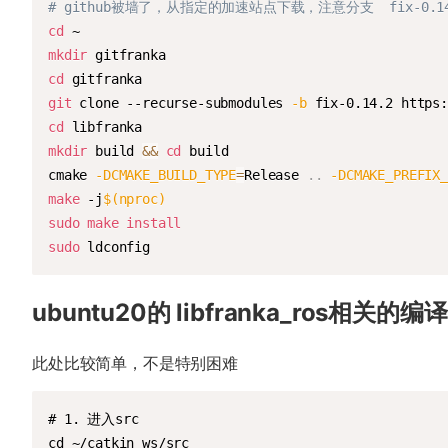
# github被墙了，从指定的加速站点下载，注意分支  fix-0
cd
mkdir
cd
git
 clone --recurse-submodules 
-b
cd
mkdir
 build 
&&
cd
 build

cmake 
-DCMAKE_BUILD_TYPE
=
Release 
..
-DCMAKE_PREFIX_
make
 -j
$(
nproc
)
sudo
make
install
sudo
 ldconfig
ubuntu20的 libfranka_ros相关的编译
此处比较简单，不是特别困难
# 1. 进入src

cd ~/catkin_ws/src
