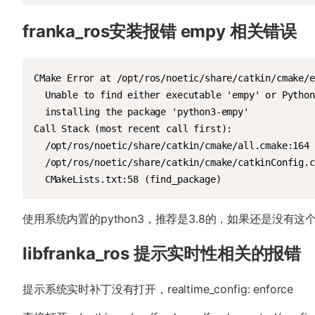
franka_ros安装报错 empy 相关错误
CMake Error at /opt/ros/noetic/share/catkin/cmake/e
  Unable to find either executable 'empy' or Python
  installing the package 'python3-empy'

Call Stack (most recent call first):

  /opt/ros/noetic/share/catkin/cmake/all.cmake:164 
  /opt/ros/noetic/share/catkin/cmake/catkinConfig.c
  CMakeLists.txt:58 (find_package)
使用系统内置的python3，推荐是3.8的，如果还是没有这个库，pip
libfranka_ros 提示实时性相关的报错
提示系统实时补丁没有打开，realtime_config: enforce