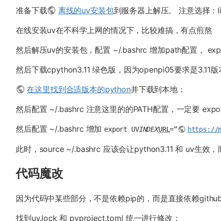
准备下载
离线的uv安装包
到服务器上解压。 注意选择：lin
在线安装uv在不科学上网的情况下，比较难搞，有点煎熬
然后解压uv的安装包，配置 ~/.bashrc 增加path配置， expor
然后下载cpython3.11 绿色版，因为openpi05要求是
在这里找到合适版本的python
并下载到本地：
然后配置 ~/.bashrc 注意这里的的PATH配置，一定要 expor
然后配置 ~/.bashrc 增加
export UV
INDEX
URL
=“
https://
此时，source ~/.bashrc 应该会让python3.11 和 
代码魔改
因为代码中某些部分，不是依赖pip的，而是直接依赖githu
找到uv.lock 和 pyproject.toml 统一进行修改：