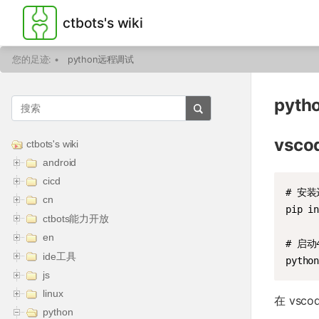
ctbots's wiki
您的足迹:
•
python远程调试
pyt
vsc
ctbots's wiki
android
cicd
# 安装
cn
pip in
ctbots能力开放
en
# 启
ide工具
pytho
js
linux
在 vsc
python