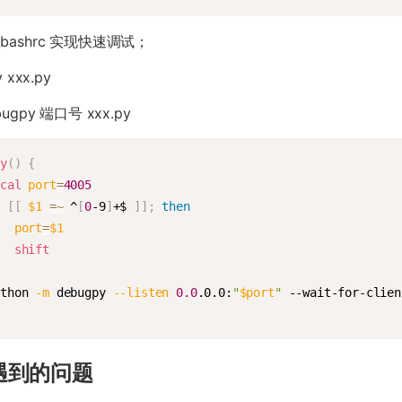
bashrc 实现快速调试；
 xxx.py
ugpy 端口号 xxx.py
py
(
)
{
ocal
port
=
4005
f
[
[
$1
=~
 ^
[
0
-9
]
+$ 
]
]
;
then
port
=
$1
shift
i
ython 
-m
 debugpy 
--listen
0.0
.0.0:
"
$port
"
 --wait-for-clien
遇到的问题