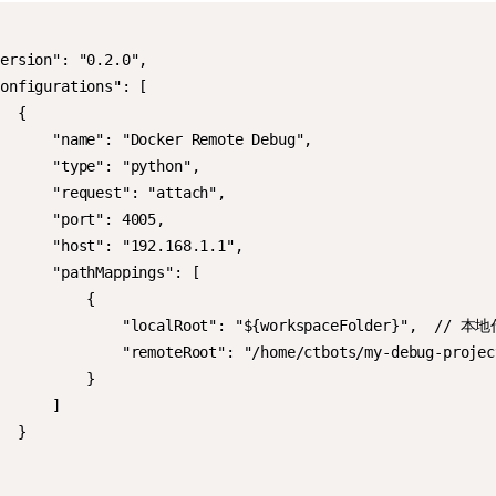
ersion": "0.2.0",

onfigurations": [

  {

      "name": "Docker Remote Debug",

      "type": "python",

      "request": "attach",

      "port": 4005,

      "host": "192.168.1.1",

      "pathMappings": [

          {

               "localRoot": "${workspaceFolder}",  // 
               "remoteRoot": "/home/ctbots/my-debu
          }

      ]

  }
