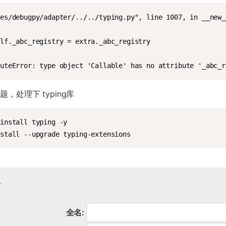
es/debugpy/adapter/../../typing.py", line 1007, in __new__
lf._abc_registry = extra._abc_registry

buteError: type object 'Callable' has no attribute '_abc_r
，处理下 typing库
install typing -y

nstall --upgrade typing-extensions
论
全名: