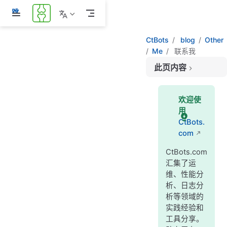
跳
至
主
CtBots
blog
Other
要
Me
联系我
內
容
此页内容
🎯 CtBots.com目标
🔧 工具特色
欢迎使
用
📈 开发动力
CtBots.
📞 通信方式
com
💬 即时通讯
CtBots.com
📧 邮箱通信
汇集了运
☕ 喝杯咖啡
维、性能分
析、日志分
析等领域的
实践经验和
工具分享。